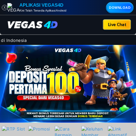
APLIKASI VEGAS4D
X
DOWNLOAD
Kini Telah Tersedia Aplikasi Android
Live Chat
 Indonesia