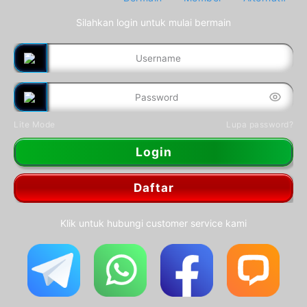
Silahkan login untuk mulai bermain
Lite Mode
Lupa password?
Login
Daftar
Klik untuk hubungi customer service kami