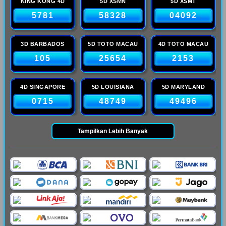
KING KONG 4D
5D XSMN
5D XSMT
5781
58328
04092
3D BARBADOS
5D TOTO MACAU
4D TOTO MACAU
105
25654
2153
4D SINGAPORE
5D LOUISIANA
5D MARYLAND
0715
48749
49496
Tampilkan Lebih Banyak